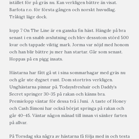
istället för på gräs nu. Kan verkligen bättre än visat.
Barfota r.o. för första gången och norskt huvudlag.
Tråkigt läge dock.
lopp 7 On The Line är en ganska fin häst. Hängde på bra
senast i en snabb avslutning och blev dessutom störd 500
kvar och tappade viktig mark. Jorma var nöjd med honom
och han blir bättre ju mer han startar. Går som senast.
Hoppas på en pigg insats.
Hästarna har fått gå ut i sina sommarhagar med gräs nu
och går ute dygnet runt. Dom stortrivs verkligen.
Unghästarna pinnar på. Todaysfreshair och Daddy’s
Secret springer 30-35 på rakan och känns bra.
Premielopp väntar för dessa två i Juni. A taste of Honey
och Cash Simoni har också börjat springa på rakan och
går 40-45. Väntar någon månad till innan vi sänker farten
på allvar.
På Torsdag ska några av hästarna få följa med in och testa