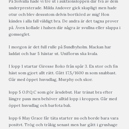
På Solvalla hade vi tre ut i auktionsloppen där två av dem
underpresterade. Milda Andover gick skapligt men hade
otur och blev dessutom delvis bortkörd av mig! Hon
kändes i alla fall väldigt bra. De andra är det tagna prover
på. Även kollade i halsen där några är svullna eller slappa i
gomseglet.
I morgon är det full rulle på Sundbyholm. Mackan har
laddat och har 5 hästar ut. Uniflorus ska kvala.
I lopp 1 startar Giresse Boko från spår 3. En stor och fin
häst som gjort allt rätt. Gått 17,5/1600 m som snabbast.
Går med öppet huvudlag, Murphy och skor.
lopp 5 O.P.Q.C som gör årsdebut. Har tränat bra efter
längre paus men behöver alltid lopp i kroppen. Går med
öppet huvudlag och barfota bak.
lopp 6 May Grace får täta starter nu och borde bara vara
positvt. Trög och tråkig senast men har gått i grushage