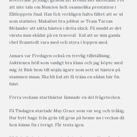
levererade prydligt genom att krossa sitt motstånd. För
att inte tala om Nuncios helt osannolika prestation i
Elitloppets final. Han fick verkligen halva fältet att se ut
som statister. Makalöst bra jobbat av Team Tarzan
Melander att sätta hästen i detta skick. På snudd av det
värsta man skådat på en travoval. Kul att se min gamla
chef Svanstedt vara med och styra i loppen med.
Annars var Fredagen också en trevlig tillställning .
Auktionen höll som vanligt bra klass och jag köpte med
mig At Risk hem till nöjda ägare som sett ut hästen på
stammen innan. Ska bli kul att få träna en sådan här fin
häst.
Förra veckans starthästar lämnade en del frågetecken.
På Tisdagen startade May Grace som var seg och tråkig.
Har bytt hage från gräs till grus på henne nu i veckan då
hon känns fin i övrigt. Får testa igen.