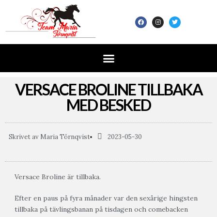
VERSACE BROLINE TILLBAKA
MED BESKED
Skrivet av
Maria Törnqvist
2023-05-30
Versace Broline är tillbaka.
Efter en paus på fyra månader var den sexårige hingsten
tillbaka på tävlingsbanan på tisdagen och comebacken