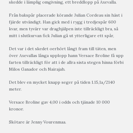
skedde i lämplig omgivning, ett breddlopp på Axevalla.
Från bakspår placerade körande Julian Cordeau sin häst i
fjärde utvändigt. Han gick med i rygg i tredjespår 600
kvar, men tyvärr var draghjälpen inte tillräckligt bra, så
mitt i slutkurvan fick Julian gå ut ytterligare ett spår,
Det var i det skedet oerhört långt fram till täten, men
över Axevallas långa upplopp hann Versace Broline få upp
farten tillräckligt för att i de allra sista stegen hinna förbi
Milos Ganador och Nairajah.
Det blev en mycket knapp seger på tiden 1.15,1a/2140
meter.
Versace Broline gav 4,00 i odds och tjänade 10 000
kronor.
Skötare är Jenny Vourenmaa.