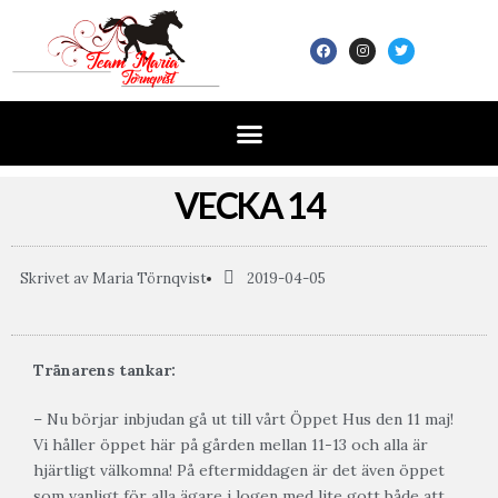
VECKA 14
Skrivet av
Maria Törnqvist
2019-04-05
Tränarens tankar:
– Nu börjar inbjudan gå ut till vårt Öppet Hus den 11 maj!
Vi håller öppet här på gården mellan 11-13 och alla är
hjärtligt välkomna! På eftermiddagen är det även öppet
som vanligt för alla ägare i logen med lite gott både att