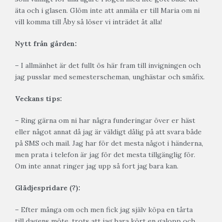
äta och i glasen. Glöm inte att anmäla er till Maria om ni
vill komma till Åby så löser vi inträdet åt alla!
Nytt från gården:
– I allmänhet är det fullt ös här fram till invigningen och
jag pusslar med semesterscheman, unghästar och småfix.
Veckans tips:
– Ring gärna om ni har några funderingar över er häst
eller något annat då jag är väldigt dålig på att svara både
på SMS och mail. Jag har för det mesta något i händerna,
men prata i telefon är jag för det mesta tillgänglig för.
Om inte annat ringer jag upp så fort jag bara kan.
Glädjespridare (?):
– Efter många om och men fick jag själv köpa en tårta
till dagens möte, trots att jag bara kört en galopp och