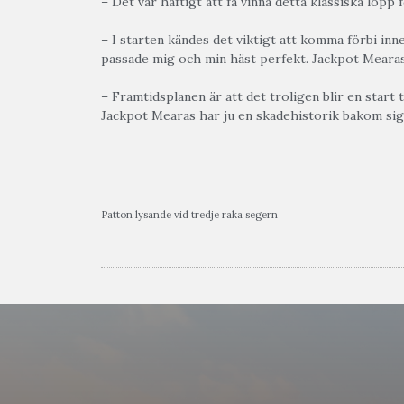
– Det var häftigt att få vinna detta klassiska lopp 
– I starten kändes det viktigt att komma förbi inn
passade mig och min häst perfekt. Jackpot Mearas
– Framtidsplanen är att det troligen blir en start t
Jackpot Mearas har ju en skadehistorik bakom sig o
Patton lysande vid tredje raka segern