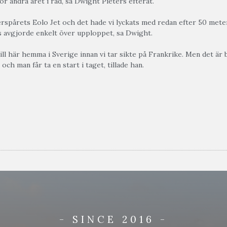
för andra året i rad, sa Dwight Pieters efteråt.
erspårets Eolo Jet och det hade vi lyckats med redan efter 50 meter.
 avgjorde enkelt över upploppet, sa Dwight.
ill här hemma i Sverige innan vi tar sikte på Frankrike. Men det är bä
ch man får ta en start i taget, tillade han.
- SINCE 2016 -