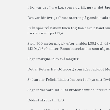
I fjol var det Ture L.A. som slog till, nu var det
Ja
Det var för övrigt första starten på ganska exakt
Från spår två bakom bilen tog han enkelt hand om 
första varvet på 1.13,4.
Sista 500 meterna gick efter snabba 1.09,1 och då 
1.12,0a/1640 meter. Banan betecknades som något tu
Segermarginal blev två längder.
Det är Petras HB, Göteborg som äger Jackpot Me
Skötare är Felicia Lindström och i sulkyn satt Dwi
Segern var värd 100 000 kronor samt en intecknin
Oddset skrevs till 1,80.