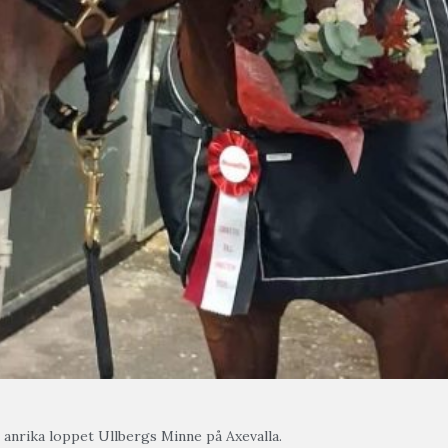
t anrika loppet Ullbergs Minne på Axevalla.