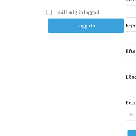
Håll mig inloggad
E-p
Eft
Lös
Bekr