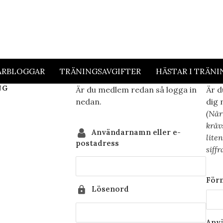
ARBLOGGAR
TRÄNINGSAVGIFTER
HÄSTAR I TRÄNI
NG
Är du medlem redan så logga in
Är d
nedan.
dig 
(När
kräv
Användarnamn eller e-
lite
postadress
siffr
För
Lösenord
Anv