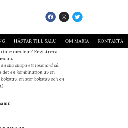
NG
HÄSTAR TILL SALU
OM MARIA
KONTAKTA
u inte medlem? Registrera
nedan.
 du ska skapa ett lösenord så
s det en kombination av en
n bokstav, en stor bokstav och en
a.)
namn
ändarnamn