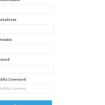
ostadress
ernamn
enord
äfta Lösenord