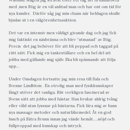
Wiklund. Någon jag strävat efter ett tag att få samarbeta
med ,men Stig är en väl anlitad man och har ont om tid för
nya kunder. Därför såg jag min chans när heldagen skulle
bjudas ut i en välgörenhetsauktion.
Det var en intensiv men väldigt givande dag och jag fick
mig faktiskt en näsbränna och blev “utmanad” av Stig.
Precis det jag behöver för att bli peppad och taggad på
rätt sätt. Fick mig en tankeställare och en hel del att
jobba med gällande mig själv. Ska bli spännande att följa
upp…
Under Onsdagen fortsatte jag min resa till Sala och
Svenne Lindblom . En otrolig man med fysikkunskaper
långt utöver det vanliga. Blir verkligen fascinerad av
Svens sätt att jobba med hästar. Han brukar aldrig tvång
eller våld utan lyssnar på hästarna. Fick lära mig av hans
nya massage metoder och naturläkemedel. Åt en god
lunch på Sätra Brunn innan jag vände hemåt…..nöjd och
fullproppad med kunskap och intryck.