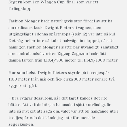
Segern kom i en Wången Cup-final, som var ett
lärlingslopp.
Fashion Monger hade naturligtvis stor fördel av att ha
sin ordinarie kusk, Dwight Pieters, i vagnen, men
utgångsläget i denna spårtrappa (spår 12) var inte så kul.
Det såg heller inte så kul ut halvvägs in i loppet, då satt
nämligen Fashion Monger i sjätte par utvändigt, samtidigt
som andrahandsfavoriten Zigzag Zagazoo hade fått
dämpa farten från 1.10,4/500 meter till 1.14,9/1000 meter.
Hur som helst, Dwight Pieters styrde på i tredjespår
1100 meter från mål och fick cirka 300 meter senare två
ryggar att gå i.
– Bra ryggar dessutom, så i det läget kändes det lite
bättre. Att vi från början hamnade i sjätte utvändigt är
inte så mycket att säga om, valet var att bli hängande ute i
tredjespår och det kände jag inte för, menade
segerkusken.