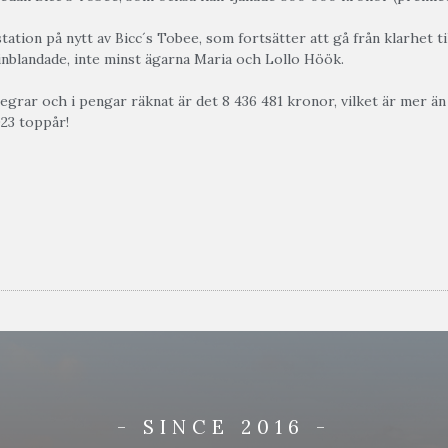
ation på nytt av Bicc´s Tobee, som fortsätter att gå från klarhet ti
a inblandade, inte minst ägarna Maria och Lollo Höök.
segrar och i pengar räknat är det 8 436 481 kronor, vilket är mer ä
23 toppår!
- SINCE 2016 -