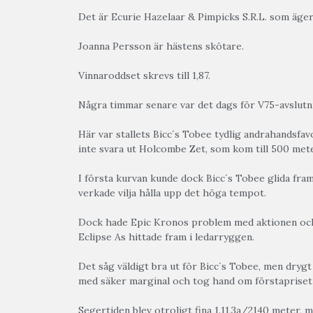
Det är Ecurie Hazelaar & Pimpicks S.R.L. som äger
Joanna Persson är hästens skötare.
Vinnaroddset skrevs till 1,87.
Några timmar senare var det dags för V75-avslutnin
Här var stallets Bicc´s Tobee tydlig andrahandsfa
inte svara ut Holcombe Zet, som kom till 500 mete
I första kurvan kunde dock Bicc´s Tobee glida fram
verkade vilja hålla upp det höga tempot.
Dock hade Epic Kronos problem med aktionen och
Eclipse As hittade fram i ledarryggen.
Det såg väldigt bra ut för Bicc´s Tobee, men dryg
med säker marginal och tog hand om förstapriset
Segertiden blev otroligt fina 1.11,3a/2140 meter, 