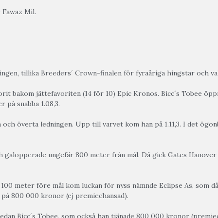
 Fawaz Mil.
gen, tillika Breeders´ Crown-finalen för fyraåriga hingstar och va
vorit bakom jättefavoriten (14 för 10) Epic Kronos. Bicc´s Tobee öp
r på snabba 1.08,3.
 och överta ledningen. Upp till varvet kom han på 1.11,3. I det ögo
 galopperade ungefär 800 meter från mål. Då gick Gates Hanover 
t 100 meter före mål kom luckan för nyss nämnde Eclipse As, som då
 på 800 000 kronor (ej premiechansad).
medan Bicc´s Tobee, som också han tjänade 800 000 kronor (premiecha