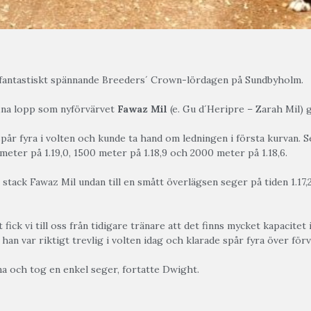
n fantastiskt spännande Breeders´ Crown-lördagen på Sundbyholm.
fina lopp som nyförvärvet
Fawaz Mil
(e. Gu d´Heripre – Zarah Mil) 
pår fyra i volten och kunde ta hand om ledningen i första kurvan. S
eter på 1.19,0, 1500 meter på 1.18,9 och 2000 meter på 1.18,6.
ack Fawaz Mil undan till en smått överlägsen seger på tiden 1.17,2
fick vi till oss från tidigare tränare att det finns mycket kapacitet
han var riktigt trevlig i volten idag och klarade spår fyra över för
ma och tog en enkel seger, fortatte Dwight.