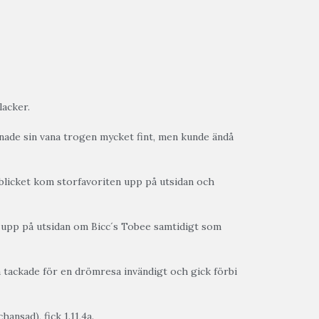
lacker.
pnade sin vana trogen mycket fint, men kunde ändå
nblicket kom storfavoriten upp på utsidan och
upp på utsidan om Bicc´s Tobee samtidigt som
 tackade för en drömresa invändigt och gick förbi
nsad), fick 1.11,4a.