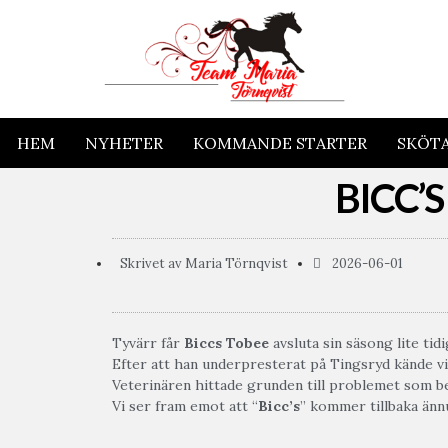
HEM
NYHETER
KOMMANDE STARTER
SKÖT
BICC’
Skrivet av
Maria Törnqvist
2026-06-01
Tyvärr får
Biccs Tobee
avsluta sin säsong lite tidi
Efter att han underpresterat på Tingsryd kände vi a
Veterinären hittade grunden till problemet som beh
Vi ser fram emot att “
Bicc’s
” kommer tillbaka änn