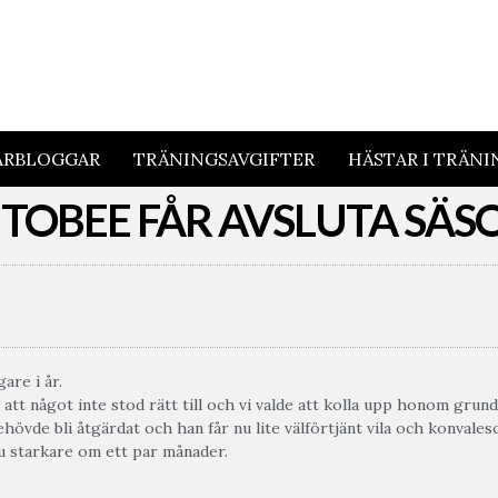
ARBLOGGAR
TRÄNINGSAVGIFTER
HÄSTAR I TRÄNI
S TOBEE FÅR AVSLUTA SÄ
gare i år.
tt något inte stod rätt till och vi valde att kolla upp honom grundl
övde bli åtgärdat och han får nu lite välförtjänt vila och konvale
u starkare om ett par månader.