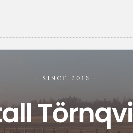
- SINCE 2016 -
tall Törnqvi