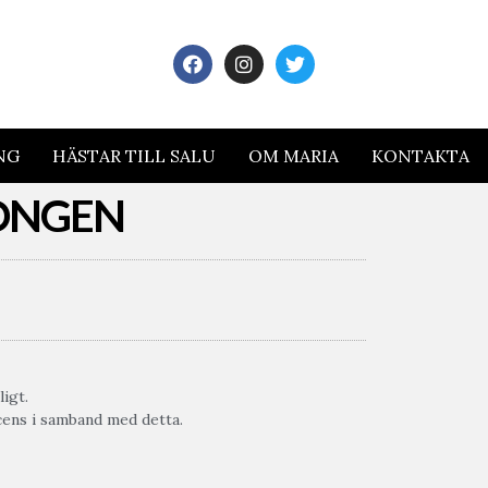
NG
HÄSTAR TILL SALU
OM MARIA
KONTAKTA
SONGEN
igt.
scens i samband med detta.