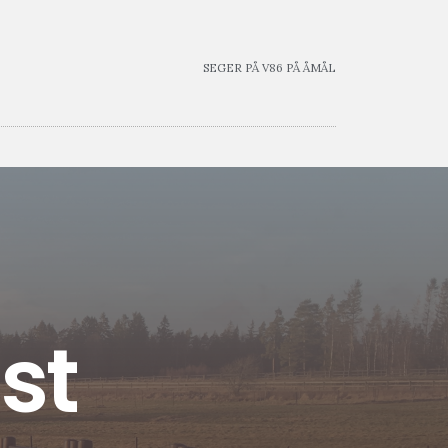
SEGER PÅ V86 PÅ ÅMÅL
st