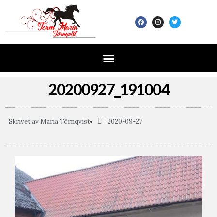
20200927_191004
Skrivet av
Maria Törnqvist
2020-09-27